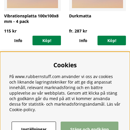
Vibrationsplatta 100x100x8
Durkmatta
mm - 4 pack
115 kr
fr. 287 kr
Info
Köp!
Info
Köp!
Cookies
Information
Om oss
Frakt
På www.rubbernstuff.com använder vi oss av cookies
Integritetspolicy
och liknande lagringstekniker för att ge dig anpassat
innehåll, relevant marknadsföring och en bättre
Kontakt
upplevelse av vår webbplats. Genom att klicka på stäng
Kundservice
och godkänn går du med på att vi kommer använda
Köpvillkor
dessa för statistik- och marknadsföringsändamål. Läs vår
Tjänster
Cookie-policy
.
Våra produkter
Ångerrätt & Returer
Inställningar
Stäng och godkänn