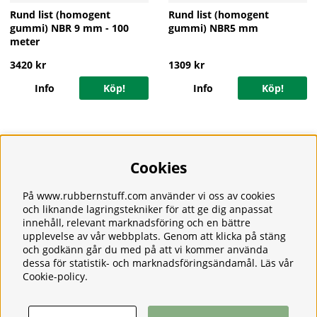
Rund list (homogent
Rund list (homogent
gummi) NBR 9 mm - 100
gummi) NBR5 mm
meter
3420 kr
1309 kr
Info
Köp!
Info
Köp!
Cookies
Information
Om oss
Frakt
På www.rubbernstuff.com använder vi oss av cookies
Integritetspolicy
och liknande lagringstekniker för att ge dig anpassat
innehåll, relevant marknadsföring och en bättre
Kontakt
upplevelse av vår webbplats. Genom att klicka på stäng
Kundservice
och godkänn går du med på att vi kommer använda
Köpvillkor
dessa för statistik- och marknadsföringsändamål. Läs vår
Tjänster
Cookie-policy
.
Våra produkter
Ångerrätt & Returer