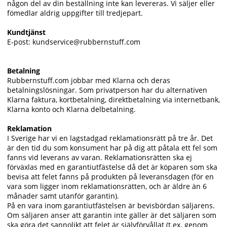
någon del av din beställning inte kan levereras. Vi säljer eller
fömedlar aldrig uppgifter till tredjepart.
Kundtjänst
E-post: kundservice@rubbernstuff.com
Betalning
Rubbernstuff.com jobbar med Klarna och deras
betalningslösningar. Som privatperson har du alternativen
Klarna faktura, kortbetalning, direktbetalning via internetbank,
Klarna konto och Klarna delbetalning.
Reklamation
I Sverige har vi en lagstadgad reklamationsrätt på tre år. Det
är den tid du som konsument har på dig att påtala ett fel som
fanns vid leverans av varan. Reklamationsrätten ska ej
förväxlas med en garantiutfästelse då det är köparen som ska
bevisa att felet fanns på produkten på leveransdagen (för en
vara som ligger inom reklamationsrätten, och är äldre än 6
månader samt utanför garantin).
På en vara inom garantiutfästelsen är bevisbördan säljarens.
Om säljaren anser att garantin inte gäller är det säljaren som
ska göra det sannolikt att felet är självförvållat (t.ex. genom