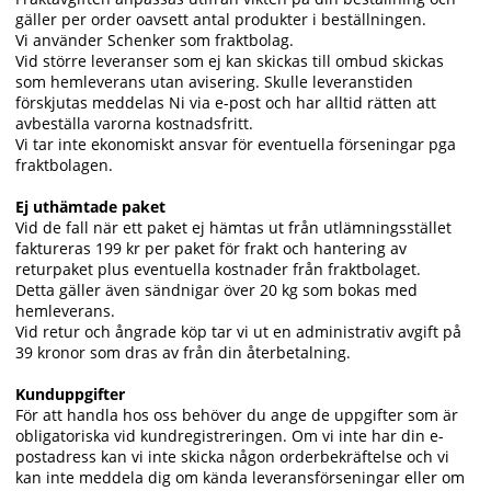
gäller per order oavsett antal produkter i beställningen.
Vi använder Schenker som fraktbolag.
Vid större leveranser som ej kan skickas till ombud skickas
som hemleverans utan avisering. Skulle leveranstiden
förskjutas meddelas Ni via e-post och har alltid rätten att
avbeställa varorna kostnadsfritt.
Vi tar inte ekonomiskt ansvar för eventuella förseningar pga
fraktbolagen.
Ej uthämtade paket
Vid de fall när ett paket ej hämtas ut från utlämningsstället
faktureras 199 kr per paket för frakt och hantering av
returpaket plus eventuella kostnader från fraktbolaget.
Detta gäller även sändnigar över 20 kg som bokas med
hemleverans.
Vid retur och ångrade köp tar vi ut en administrativ avgift på
39 kronor som dras av från din återbetalning.
Kunduppgifter
För att handla hos oss behöver du ange de uppgifter som är
obligatoriska vid kundregistreringen. Om vi inte har din e-
postadress kan vi inte skicka någon orderbekräftelse och vi
kan inte meddela dig om kända leveransförseningar eller om