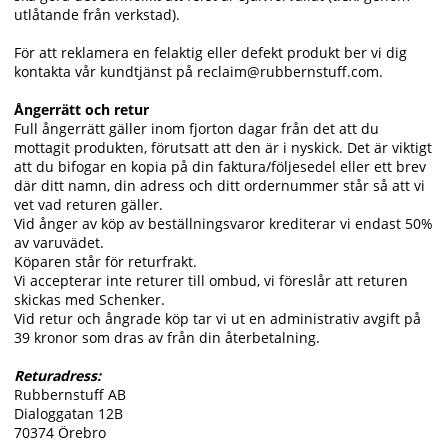
utlåtande från verkstad).
För att reklamera en felaktig eller defekt produkt ber vi dig
kontakta vår kundtjänst på reclaim@rubbernstuff.com.
Ångerrätt och retur
Full ångerrätt gäller inom fjorton dagar från det att du
mottagit produkten, förutsatt att den är i nyskick. Det är viktigt
att du bifogar en kopia på din faktura/följesedel eller ett brev
där ditt namn, din adress och ditt ordernummer står så att vi
vet vad returen gäller.
Vid ånger av köp av beställningsvaror krediterar vi endast 50%
av varuvädet.
Köparen står för returfrakt.
Vi accepterar inte returer till ombud, vi föreslår att returen
skickas med Schenker.
Vid retur och ångrade köp tar vi ut en administrativ avgift på
39 kronor som dras av från din återbetalning.
Returadress:
Rubbernstuff AB
Dialoggatan 12B
70374 Örebro