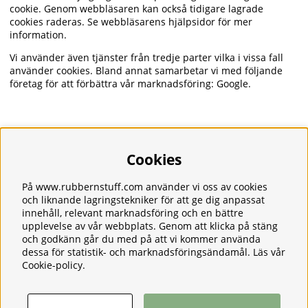
cookie. Genom webbläsaren kan också tidigare lagrade
cookies raderas. Se webbläsarens hjälpsidor för mer
information.
Vi använder även tjänster från tredje parter vilka i vissa fall
använder cookies. Bland annat samarbetar vi med följande
företag för att förbättra vår marknadsföring: Google.
Cookies
Information
Om oss
Frakt
På www.rubbernstuff.com använder vi oss av cookies
Integritetspolicy
och liknande lagringstekniker för att ge dig anpassat
Kontakt
innehåll, relevant marknadsföring och en bättre
upplevelse av vår webbplats. Genom att klicka på stäng
Kundservice
och godkänn går du med på att vi kommer använda
Köpvillkor
dessa för statistik- och marknadsföringsändamål. Läs vår
Tjänster
Cookie-policy
.
Våra produkter
Ångerrätt & Returer