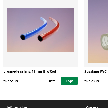
Livsmedelsslang 13mm Blå/Röd
Sugslang PVC S
fr. 151 kr
Info
Köp!
fr. 173 kr
Information
Om oss