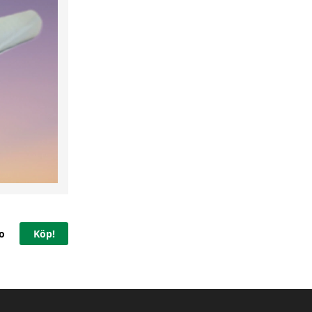
o
Köp!