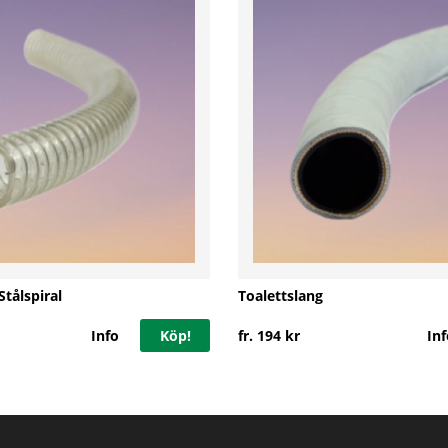
tålspiral
Toalettslang
Info
Köp!
fr. 194 kr
Inf