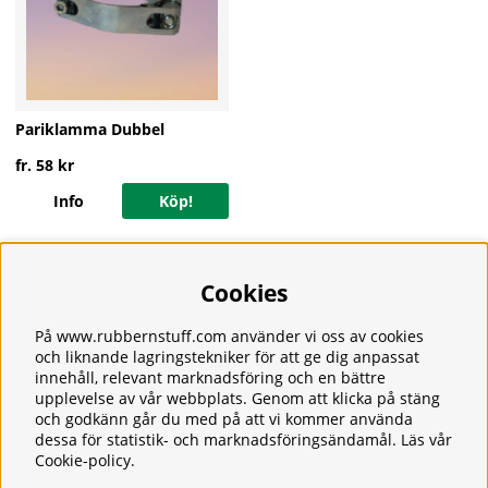
Pariklamma Dubbel
fr. 58 kr
Info
Köp!
Cookies
Information
Om oss
Frakt
På www.rubbernstuff.com använder vi oss av cookies
Integritetspolicy
och liknande lagringstekniker för att ge dig anpassat
innehåll, relevant marknadsföring och en bättre
Kontakt
upplevelse av vår webbplats. Genom att klicka på stäng
Kundservice
och godkänn går du med på att vi kommer använda
Köpvillkor
dessa för statistik- och marknadsföringsändamål. Läs vår
Tjänster
Cookie-policy
.
Våra produkter