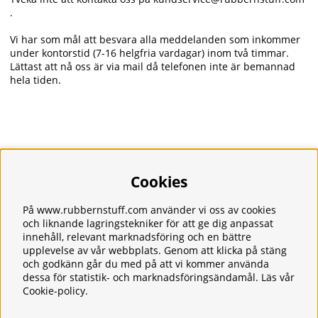
.
Vi har som mål att besvara alla meddelanden som inkommer
under kontorstid (7-16 helgfria vardagar) inom två timmar.
Lättast att nå oss är via mail då telefonen inte är bemannad
hela tiden.
Cookies
Information
Om oss
Frakt
På www.rubbernstuff.com använder vi oss av cookies
Integritetspolicy
och liknande lagringstekniker för att ge dig anpassat
Kontakt
innehåll, relevant marknadsföring och en bättre
upplevelse av vår webbplats. Genom att klicka på stäng
Kundservice
och godkänn går du med på att vi kommer använda
Köpvillkor
dessa för statistik- och marknadsföringsändamål. Läs vår
Tjänster
Cookie-policy
.
Våra produkter