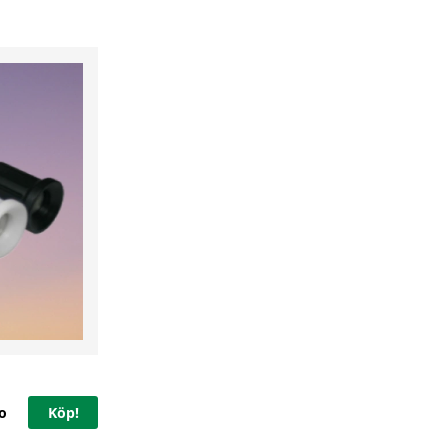
o
Köp!