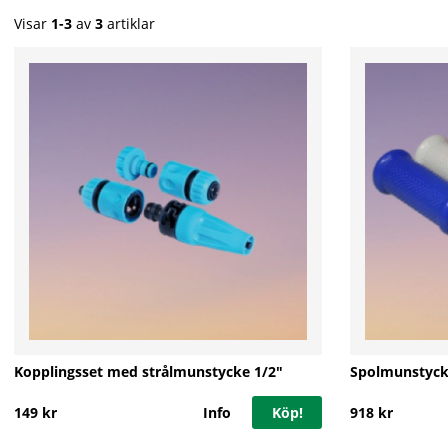
Visar
1-3
av
3
artiklar
Kopplingsset med strålmunstycke 1/2"
Spolmunstyck
149 kr
Info
Köp!
918 kr