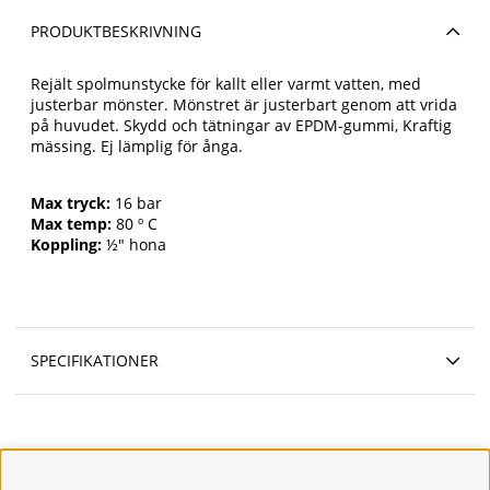
PRODUKTBESKRIVNING
Rejält spolmunstycke för kallt eller varmt vatten, med
justerbar mönster. Mönstret är justerbart genom att vrida
på huvudet. Skydd och tätningar av EPDM-gummi, Kraftig
mässing. Ej lämplig för ånga.
Max tryck:
16 bar
Max temp:
80 º C
Koppling:
½" hona
SPECIFIKATIONER