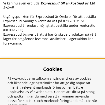
Vi kan nu även erbjuda
Expressbud till en kostnad av 120
kr/mil.
Utgångspunkten för Expressbud är Örebro. För att beställa
Expressbud, vänligen kontakta oss på
070 281 31 51
.
Expressbud är endast möjligt att beställa under kontorstid
(08.00-17.00).
Expressbud bygger på att vi har önskade produkter på vårt
lager för omgående leverans, avvikelser i lagersaldon kan
förekomma.
Cookies
Information
Om oss
Frakt
På www.rubbernstuff.com använder vi oss av cookies
Integritetspolicy
och liknande lagringstekniker för att ge dig anpassat
Kontakt
innehåll, relevant marknadsföring och en bättre
upplevelse av vår webbplats. Genom att klicka på stäng
Kundservice
och godkänn går du med på att vi kommer använda
Köpvillkor
dessa för statistik- och marknadsföringsändamål. Läs vår
Tjänster