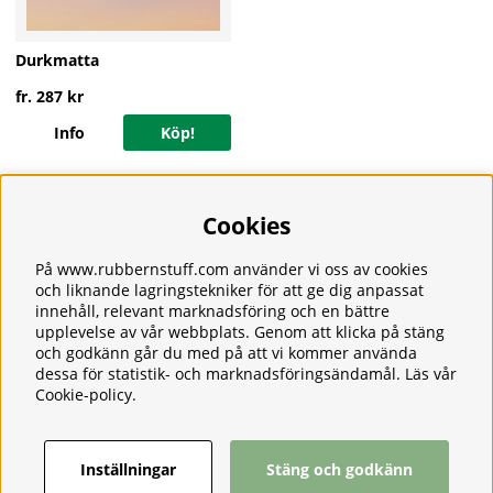
Durkmatta
fr. 287 kr
Info
Köp!
Cookies
Information
Om oss
Frakt
På www.rubbernstuff.com använder vi oss av cookies
Integritetspolicy
och liknande lagringstekniker för att ge dig anpassat
innehåll, relevant marknadsföring och en bättre
Kontakt
upplevelse av vår webbplats. Genom att klicka på stäng
Kundservice
och godkänn går du med på att vi kommer använda
Köpvillkor
dessa för statistik- och marknadsföringsändamål. Läs vår
Tjänster
Cookie-policy
.
Våra produkter
Ångerrätt & Returer
Inställningar
Stäng och godkänn