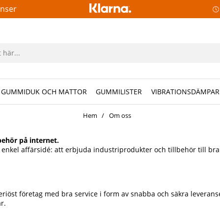
anser
GUMMIDUK OCH MATTOR
GUMMILISTER
VIBRATIONSDÄMPAR
Hem
Om oss
ehör på internet.
l affärsidé: att erbjuda industriprodukter och tillbehör till bra p
tt seriöst företag med bra service i form av snabba och säkra levera
r.