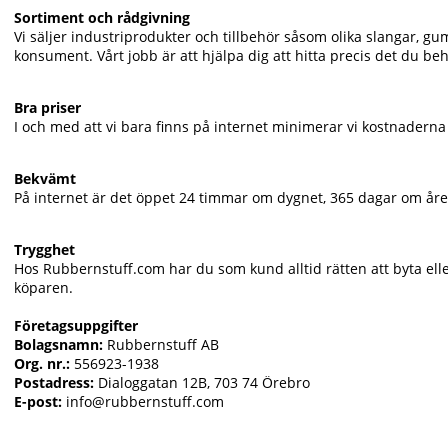
Sortiment och rådgivning
Vi säljer industriprodukter och tillbehör såsom olika slangar, gu
konsument. Vårt jobb är att hjälpa dig att hitta precis det du be
Bra priser
I och med att vi bara finns på internet minimerar vi kostnaderna
Bekvämt
På internet är det öppet 24 timmar om dygnet, 365 dagar om året. 
Trygghet
Hos Rubbernstuff.com har du som kund alltid rätten att byta elle
köparen.
Företagsuppgifter
Bolagsnamn:
Rubbernstuff AB
Org. nr.:
556923-1938
Postadress:
Dialoggatan 12B, 703 74 Örebro
E-post:
info@rubbernstuff.com