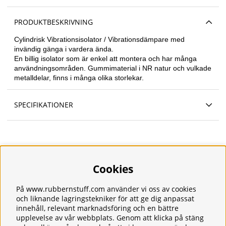
PRODUKTBESKRIVNING
Cylindrisk
Vibrationsisolator / Vibrationsdämpare med
invändig gänga i vardera ända.
En billig isolator som är enkel att montera och har många
användningsområden. Gummimaterial i NR natur och vulkade
metalldelar, finns i många olika storlekar.
SPECIFIKATIONER
Cookies
Information
Om oss
Frakt
På www.rubbernstuff.com använder vi oss av cookies
Integritetspolicy
och liknande lagringstekniker för att ge dig anpassat
innehåll, relevant marknadsföring och en bättre
Kontakt
upplevelse av vår webbplats. Genom att klicka på stäng
Kundservice