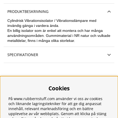
PRODUKTBESKRIVNING
Cylindrisk
Vibrationsisolator / Vibrationsdämpare med
invändig gänga i vardera ända.
En billig isolator som är enkel att montera och har många
användningsområden. Gummimaterial i NR natur och vulkade
metalldelar, finns i många olika storlekar.
SPECIFIKATIONER
Cookies
Information
Om oss
Frakt
På www.rubbernstuff.com använder vi oss av cookies
Integritetspolicy
och liknande lagringstekniker för att ge dig anpassat
innehåll, relevant marknadsföring och en bättre
Kontakt
upplevelse av vår webbplats. Genom att klicka på stäng
Kundservice