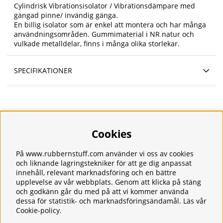
Cylindrisk Vibrationsisolator / Vibrationsdämpare med
gängad pinne/ invändig gänga.
En billig isolator som är enkel att montera och har många
användningsområden. Gummimaterial i NR natur och
vulkade metalldelar, finns i många olika storlekar.
SPECIFIKATIONER
Cookies
Information
Om oss
Frakt
På www.rubbernstuff.com använder vi oss av cookies
Integritetspolicy
och liknande lagringstekniker för att ge dig anpassat
Kontakt
innehåll, relevant marknadsföring och en bättre
upplevelse av vår webbplats. Genom att klicka på stäng
Kundservice
och godkänn går du med på att vi kommer använda
Köpvillkor
dessa för statistik- och marknadsföringsändamål. Läs vår
Tjänster
Cookie-policy
.
Våra produkter