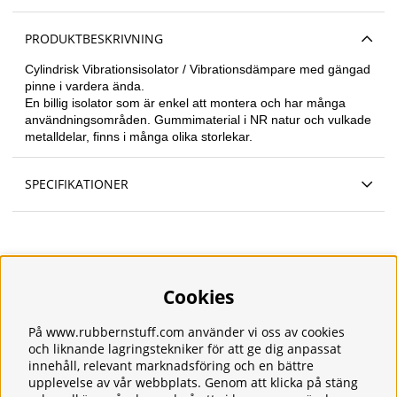
PRODUKTBESKRIVNING
Cylindrisk
Vibrationsisolator / Vibrationsdämpare med gängad
pinne i vardera ända.
En billig isolator som är enkel att montera och har många
användningsområden. Gummimaterial i NR natur och vulkade
metalldelar, finns i många olika storlekar.
SPECIFIKATIONER
Cookies
Information
Om oss
Frakt
På www.rubbernstuff.com använder vi oss av cookies
Integritetspolicy
och liknande lagringstekniker för att ge dig anpassat
innehåll, relevant marknadsföring och en bättre
Kontakt
upplevelse av vår webbplats. Genom att klicka på stäng
Kundservice