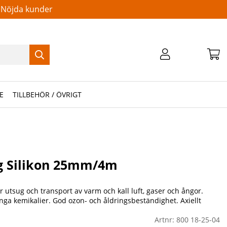
Nöjda kunder
E
TILLBEHÖR / ÖVRIGT
ng Silikon 25mm/4m
ör utsug och transport av varm och kall luft, gaser och ångor.
nga kemikalier. God ozon- och åldringsbeständighet. Axiellt
Artnr:
800 18-25-04