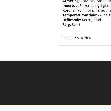
Armering:
Galvaniserad fjäde
Innertub:
Silikonbelagd glasf
Kord:
Silikonimpregnerad gla
Temperaturområde:
-70° C t
Utförande:
Korrugerad
Färg:
Svart
SPECIFIKATIONER