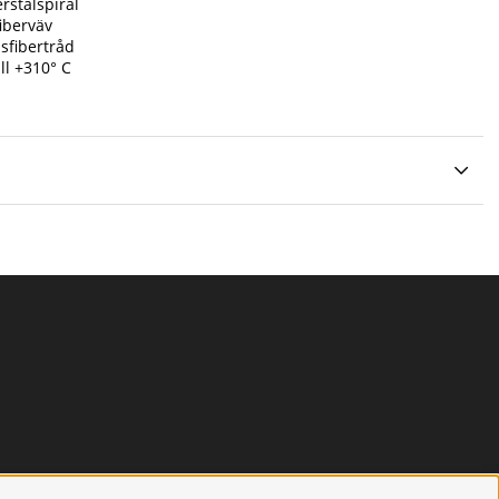
rstålspiral
iberväv
sfibertråd
ill +310° C