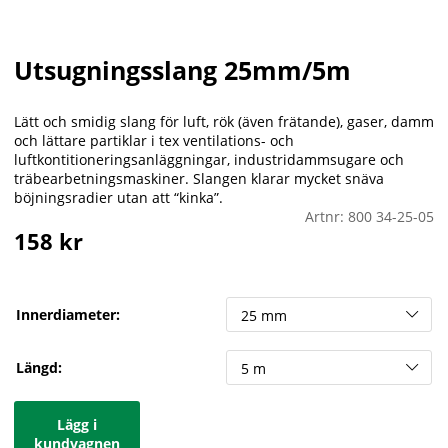
Utsugningsslang 25mm/5m
Lätt och smidig slang för luft, rök (även frätande), gaser, damm
och lättare partiklar i tex ventilations- och
luftkontitioneringsanläggningar, industridammsugare och
träbearbetningsmaskiner. Slangen klarar mycket snäva
böjningsradier utan att “kinka”.
Artnr:
800 34-25-05
158
kr
Innerdiameter:
Längd:
Lägg i
kundvagnen