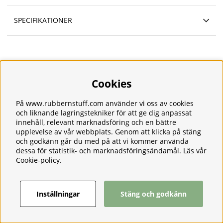
SPECIFIKATIONER
Cookies
Information
Om oss
Frakt
På www.rubbernstuff.com använder vi oss av cookies
Integritetspolicy
och liknande lagringstekniker för att ge dig anpassat
innehåll, relevant marknadsföring och en bättre
Kontakt
upplevelse av vår webbplats. Genom att klicka på stäng
Kundservice
och godkänn går du med på att vi kommer använda
Köpvillkor
dessa för statistik- och marknadsföringsändamål. Läs vår
Tjänster
Cookie-policy
.
Våra produkter
Ångerrätt & Returer
Inställningar
Stäng och godkänn