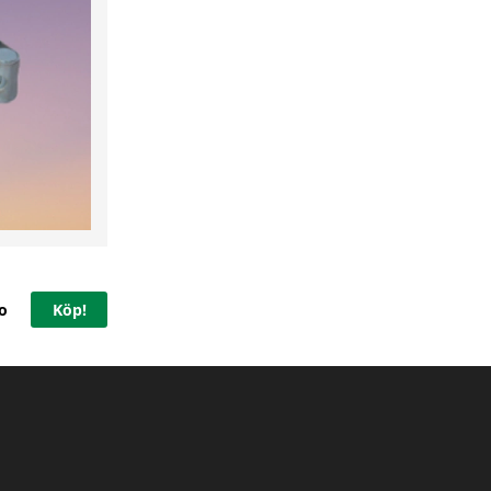
o
Köp!