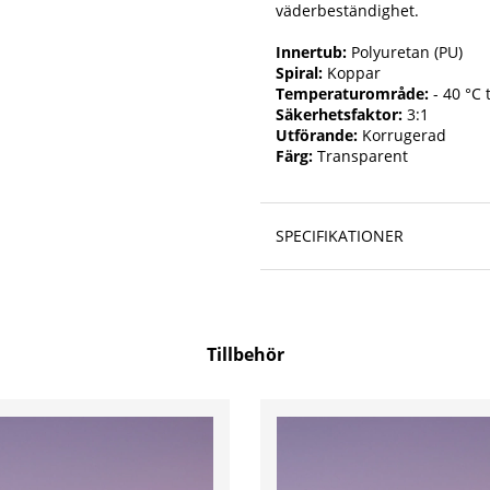
väderbeständighet.
Innertub:
Polyuretan (PU)
Spiral:
Koppar
Temperaturområde:
- 40 °C t
Säkerhetsfaktor:
3:1
Utförande:
Korrugerad
Färg:
Transparent
SPECIFIKATIONER
Tillbehör