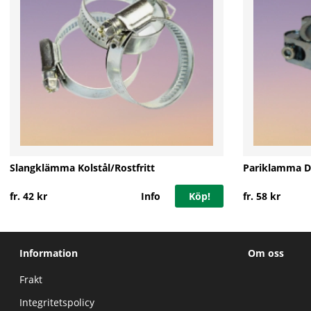
Slangklämma Kolstål/Rostfritt
Pariklamma D
fr. 42 kr
Info
Köp!
fr. 58 kr
Information
Om oss
Frakt
Integritetspolicy