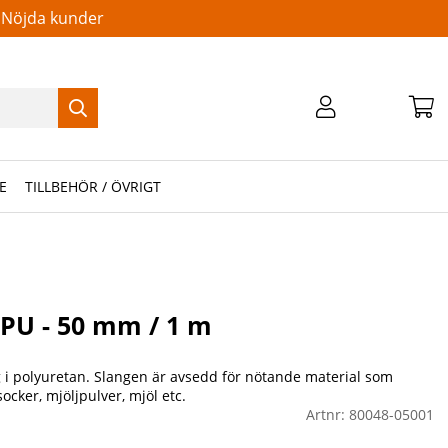
Nöjda kunder
E
TILLBEHÖR / ÖVRIGT
 PU - 50 mm / 1 m
g i polyuretan. Slangen är avsedd för nötande material som
ocker, mjöljpulver, mjöl etc.
Artnr:
80048-05001