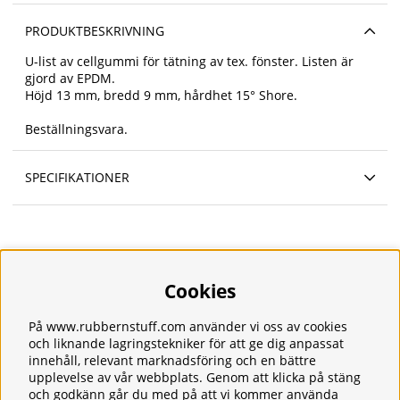
PRODUKTBESKRIVNING
U-list av cellgummi för tätning av tex. fönster. Listen är
gjord av EPDM.
Höjd 13 mm, bredd 9 mm, hårdhet 15° Shore.
Beställningsvara.
SPECIFIKATIONER
Cookies
Information
Om oss
Frakt
På www.rubbernstuff.com använder vi oss av cookies
Integritetspolicy
och liknande lagringstekniker för att ge dig anpassat
Kontakt
innehåll, relevant marknadsföring och en bättre
upplevelse av vår webbplats. Genom att klicka på stäng
Kundservice
och godkänn går du med på att vi kommer använda