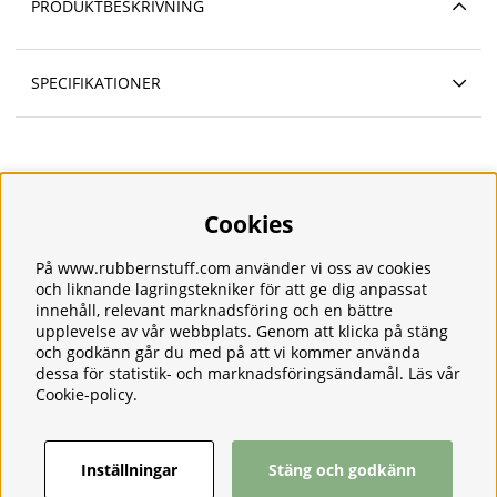
PRODUKTBESKRIVNING
SPECIFIKATIONER
Cookies
Information
Om oss
Frakt
På www.rubbernstuff.com använder vi oss av cookies
Integritetspolicy
och liknande lagringstekniker för att ge dig anpassat
innehåll, relevant marknadsföring och en bättre
Kontakt
upplevelse av vår webbplats. Genom att klicka på stäng
Kundservice
och godkänn går du med på att vi kommer använda
Köpvillkor
dessa för statistik- och marknadsföringsändamål. Läs vår
Tjänster
Cookie-policy
.
Våra produkter
Ångerrätt & Returer
Inställningar
Stäng och godkänn