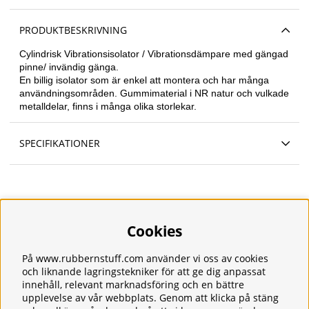
PRODUKTBESKRIVNING
Cylindrisk
Vibrationsisolator / Vibrationsdämpare med gängad
pinne/ invändig gänga.
En billig isolator som är enkel att montera och har många
användningsområden. Gummimaterial i NR natur och vulkade
metalldelar, finns i många olika storlekar.
SPECIFIKATIONER
Cookies
Information
Om oss
Frakt
På www.rubbernstuff.com använder vi oss av cookies
Integritetspolicy
och liknande lagringstekniker för att ge dig anpassat
innehåll, relevant marknadsföring och en bättre
Kontakt
upplevelse av vår webbplats. Genom att klicka på stäng
Kundservice