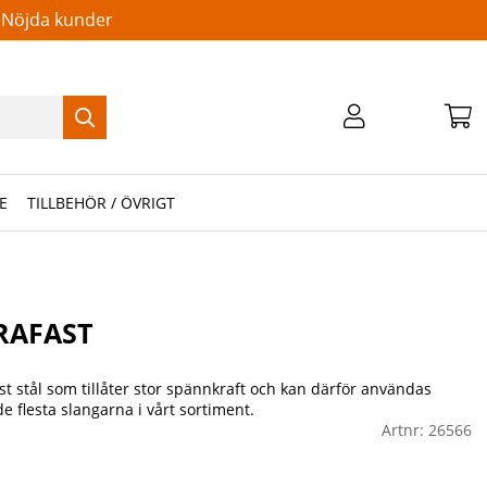
Nöjda kunder
E
TILLBEHÖR / ÖVRIGT
RAFAST
t stål som tillåter stor spännkraft och kan därför användas
e flesta slangarna i vårt sortiment.
Artnr:
26566