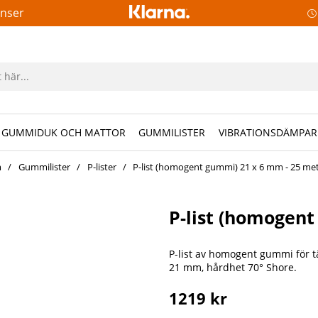
anser
GUMMIDUK OCH MATTOR
GUMMILISTER
VIBRATIONSDÄMPAR
m
Gummilister
P-lister
P-list (homogent gummi) 21 x 6 mm - 25 me
P-list (homogent
P-list av homogent gummi för tä
21 mm, hårdhet 70° Shore.
1219
kr