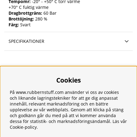
Tempomr:
-20° - +50° C torr värme
+70° C fuktig värme
Dragbrottgräns:
60 Bar
Brottöjning:
280 %
Färg:
Svart
SPECIFIKATIONER
Cookies
Information
Om oss
Frakt
På www.rubbernstuff.com använder vi oss av cookies
Integritetspolicy
och liknande lagringstekniker för att ge dig anpassat
innehåll, relevant marknadsföring och en bättre
Kontakt
upplevelse av vår webbplats. Genom att klicka på stäng
Kundservice
och godkänn går du med på att vi kommer använda
Köpvillkor
dessa för statistik- och marknadsföringsändamål. Läs vår
Tjänster
Cookie-policy
.
Våra produkter