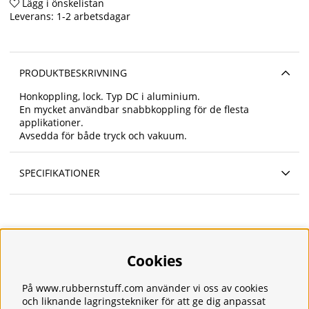
Lägg i önskelistan
Leverans:
1-2 arbetsdagar
PRODUKTBESKRIVNING
Honkoppling, lock. Typ DC i aluminium.
En mycket användbar snabbkoppling för de flesta
applikationer.
Avsedda för både tryck och vakuum.
SPECIFIKATIONER
Cookies
Information
Om oss
Frakt
På www.rubbernstuff.com använder vi oss av cookies
Integritetspolicy
och liknande lagringstekniker för att ge dig anpassat