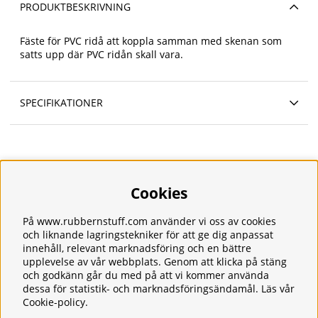
PRODUKTBESKRIVNING
Fäste för PVC ridå att koppla samman med skenan som
satts upp där PVC ridån skall vara.
SPECIFIKATIONER
Cookies
Information
Om oss
Frakt
På www.rubbernstuff.com använder vi oss av cookies
Integritetspolicy
och liknande lagringstekniker för att ge dig anpassat
innehåll, relevant marknadsföring och en bättre
Kontakt
upplevelse av vår webbplats. Genom att klicka på stäng
Kundservice
och godkänn går du med på att vi kommer använda
Köpvillkor
dessa för statistik- och marknadsföringsändamål. Läs vår
Tjänster
Cookie-policy
.
Våra produkter