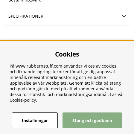
SPECIFIKATIONER
Cookies
Information
Om oss
Frakt
På www.rubbernstuff.com använder vi oss av cookies
Integritetspolicy
och liknande lagringstekniker för att ge dig anpassat
innehåll, relevant marknadsföring och en bättre
Kontakt
upplevelse av vår webbplats. Genom att klicka på stäng
Kundservice
och godkänn går du med på att vi kommer använda
Köpvillkor
dessa för statistik- och marknadsföringsändamål. Läs vår
Tjänster
Cookie-policy
.
Våra produkter
Ångerrätt & Returer
Inställningar
Stäng och godkänn