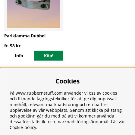
Pariklamma Dubbel
fr. 58 kr
Info
Köp!
Cookies
Information
Om oss
Frakt
På www.rubbernstuff.com använder vi oss av cookies
Integritetspolicy
och liknande lagringstekniker för att ge dig anpassat
innehåll, relevant marknadsföring och en bättre
Kontakt
upplevelse av vår webbplats. Genom att klicka på stäng
Kundservice
och godkänn går du med på att vi kommer använda
Köpvillkor
dessa för statistik- och marknadsföringsändamål. Läs vår
Tjänster
Cookie-policy
.
Våra produkter