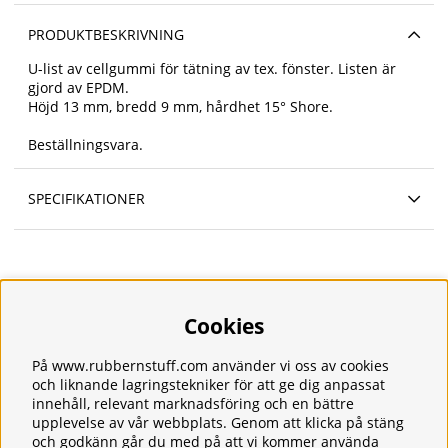
PRODUKTBESKRIVNING
U-list av cellgummi för tätning av tex. fönster. Listen är
gjord av EPDM.
Höjd 13 mm, bredd 9 mm, hårdhet 15° Shore.
Beställningsvara.
SPECIFIKATIONER
Cookies
Information
Om oss
Frakt
På www.rubbernstuff.com använder vi oss av cookies
Integritetspolicy
och liknande lagringstekniker för att ge dig anpassat
Kontakt
innehåll, relevant marknadsföring och en bättre
upplevelse av vår webbplats. Genom att klicka på stäng
Kundservice
och godkänn går du med på att vi kommer använda