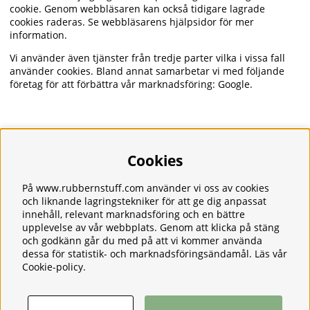
cookie. Genom webbläsaren kan också tidigare lagrade
cookies raderas. Se webbläsarens hjälpsidor för mer
information.
Vi använder även tjänster från tredje parter vilka i vissa fall
använder cookies. Bland annat samarbetar vi med följande
företag för att förbättra vår marknadsföring: Google.
Cookies
Information
Om oss
Frakt
På www.rubbernstuff.com använder vi oss av cookies
Integritetspolicy
och liknande lagringstekniker för att ge dig anpassat
Kontakt
innehåll, relevant marknadsföring och en bättre
upplevelse av vår webbplats. Genom att klicka på stäng
Kundservice
och godkänn går du med på att vi kommer använda
Köpvillkor
dessa för statistik- och marknadsföringsändamål. Läs vår
Tjänster
Cookie-policy
.
Våra produkter
Ångerrätt & Returer