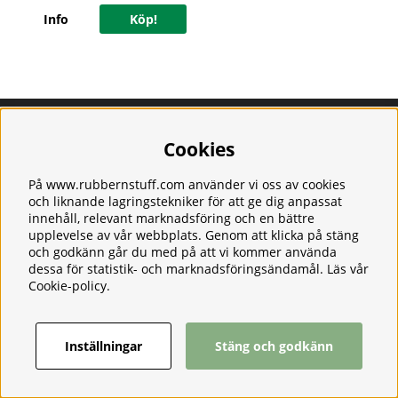
Info
Köp!
Information
Om oss
Cookies
Frakt
Integritetspolicy
På www.rubbernstuff.com använder vi oss av cookies
Kontakt
och liknande lagringstekniker för att ge dig anpassat
Kundservice
innehåll, relevant marknadsföring och en bättre
upplevelse av vår webbplats. Genom att klicka på stäng
Köpvillkor
och godkänn går du med på att vi kommer använda
Tjänster
dessa för statistik- och marknadsföringsändamål. Läs vår
Våra produkter
Cookie-policy
.
Ångerrätt & Returer
Inställningar
Stäng och godkänn