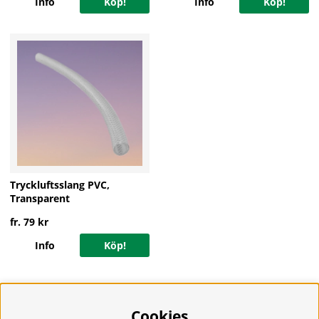
Info
Köp!
Info
Köp!
Tryckluftsslang PVC,
Transparent
fr. 79 kr
Info
Köp!
Cookies
Information
Om oss