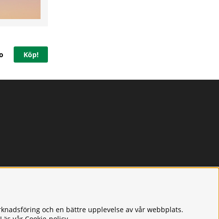
o
Köp!
rknadsföring och en bättre upplevelse av vår webbplats.
 Läs vår
Cookie-policy
.