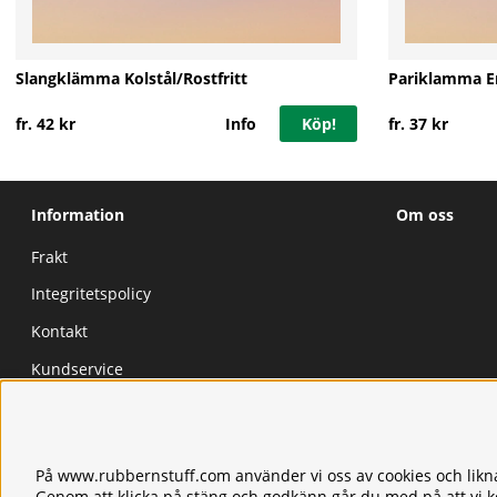
Slangklämma Kolstål/Rostfritt
Pariklamma E
fr. 42 kr
Info
Köp!
fr. 37 kr
Information
Om oss
Frakt
Integritetspolicy
Kontakt
Kundservice
Köpvillkor
Tjänster
På www.rubbernstuff.com använder vi oss av cookies och likna
Våra produkter
Genom att klicka på stäng och godkänn går du med på att vi 