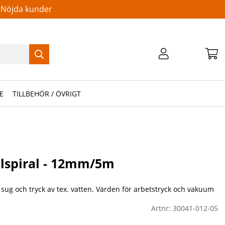
Nöjda kunder
E
TILLBEHÖR / ÖVRIGT
ålspiral - 12mm/5m
r sug och tryck av tex. vatten. Värden för arbetstryck och vakuum
Artnr:
30041-012-05