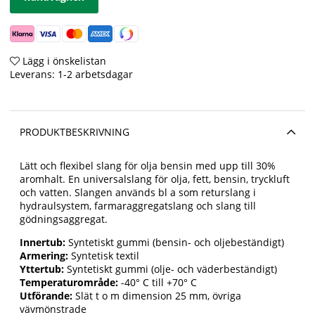
Lägg i önskelistan
Leverans:
1-2 arbetsdagar
PRODUKTBESKRIVNING
Lätt och flexibel slang för olja bensin med upp till 30%
aromhalt. En universalslang för olja, fett, bensin, tryckluft
och vatten. Slangen används bl a som returslang i
hydraulsystem, farmaraggregatslang och slang till
gödningsaggregat.
Innertub:
Syntetiskt gummi (bensin- och oljebeständigt)
Armering:
Syntetisk textil
Yttertub:
Syntetiskt gummi (olje- och väderbeständigt)
Temperaturområde:
-40° C till +70° C
Utförande:
Slät t o m dimension 25 mm, övriga
vävmönstrade