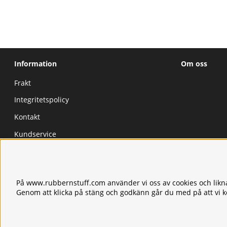
Information
Om oss
Frakt
Integritetspolicy
Kontakt
Kundservice
Köpvillkor
Tjänster
På www.rubbernstuff.com använder vi oss av cookies och likna
Våra produkter
Genom att klicka på stäng och godkänn går du med på att vi 
Ångerrätt & Returer