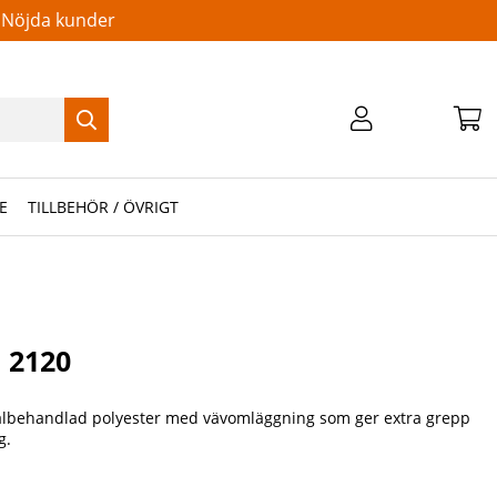
Nöjda kunder
E
TILLBEHÖR / ÖVRIGT
C 2120
albehandlad polyester med vävomläggning som ger extra grepp
g.