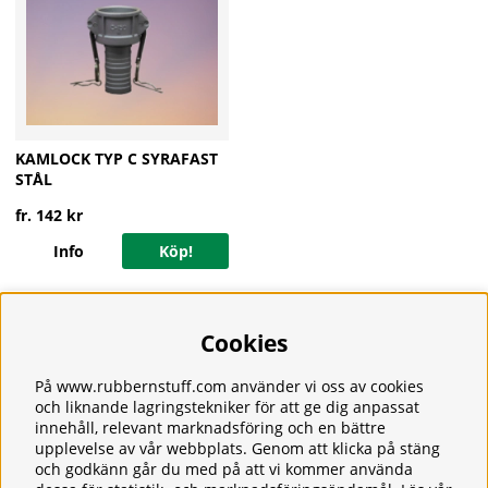
KAMLOCK TYP C SYRAFAST
STÅL
fr. 142 kr
Info
Köp!
Cookies
Information
Om oss
Frakt
På www.rubbernstuff.com använder vi oss av cookies
Integritetspolicy
och liknande lagringstekniker för att ge dig anpassat
innehåll, relevant marknadsföring och en bättre
Kontakt
upplevelse av vår webbplats. Genom att klicka på stäng
Kundservice
och godkänn går du med på att vi kommer använda
Köpvillkor