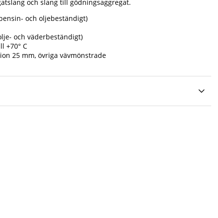
tslang och slang till gödningsaggregat.
bensin- och oljebeständigt)
lje- och väderbeständigt)
ll +70° C
sion 25 mm, övriga vävmönstrade