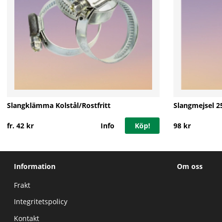
Slangklämma Kolstål/Rostfritt
Slangmejsel 
fr. 42 kr
Info
Köp!
98 kr
Information
Om oss
Frakt
Integritetspolicy
Kontakt