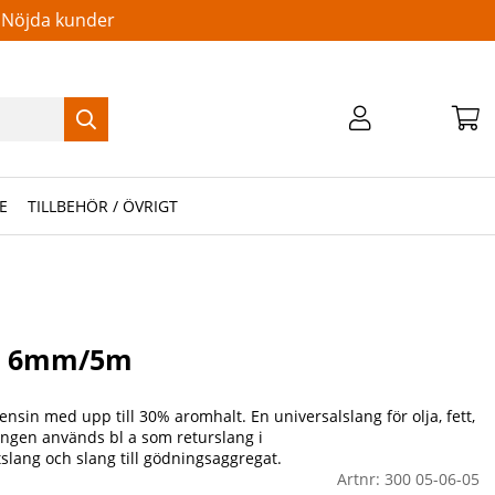
Nöjda kunder
E
TILLBEHÖR / ÖVRIGT
ng 6mm/5m
 bensin med upp till 30% aromhalt. En universalslang för olja, fett,
langen används bl a som returslang i
lang och slang till gödningsaggregat.
Artnr:
300 05-06-05