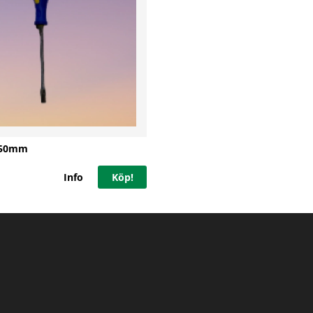
250mm
Info
Köp!