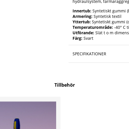
hydraulsystem, farmaraggrega
Innertub:
Syntetiskt gummi (
Armering:
Syntetisk textil
Yttertub:
Syntetiskt gummi (o
Temperaturområde:
-40° C ti
Utförande:
Slät t o m dimen
Färg:
Svart
SPECIFIKATIONER
Tillbehör