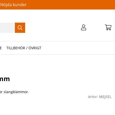
Nöjda kunder
E
TILLBEHÖR / ÖVRIGT
0mm
ör slangklämmor.
Artnr:
MEJSEL