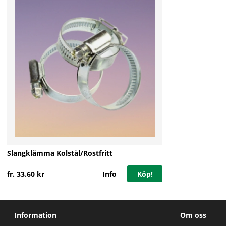
Slangklämma Kolstål/Rostfritt
fr. 33.60 kr
Info
Köp!
Information
Om oss