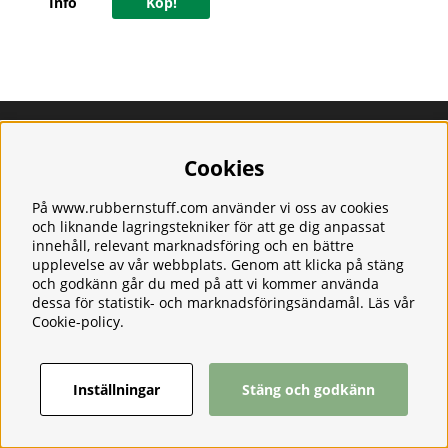
Info
Köp!
Information
Om oss
Cookies
Frakt
Integritetspolicy
På www.rubbernstuff.com använder vi oss av cookies
Kontakt
och liknande lagringstekniker för att ge dig anpassat
Kundservice
innehåll, relevant marknadsföring och en bättre
Köpvillkor
upplevelse av vår webbplats. Genom att klicka på stäng
Tjänster
och godkänn går du med på att vi kommer använda
dessa för statistik- och marknadsföringsändamål. Läs vår
Våra produkter
Cookie-policy
.
Ångerrätt & Returer
Inställningar
Stäng och godkänn